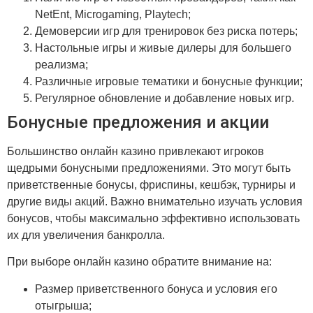
NetEnt, Microgaming, Playtech;
Демоверсии игр для тренировок без риска потерь;
Настольные игры и живые дилеры для большего
реализма;
Различные игровые тематики и бонусные функции;
Регулярное обновление и добавление новых игр.
Бонусные предложения и акции
Большинство онлайн казино привлекают игроков
щедрыми бонусными предложениями. Это могут быть
приветственные бонусы, фриспины, кешбэк, турниры и
другие виды акций. Важно внимательно изучать условия
бонусов, чтобы максимально эффективно использовать
их для увеличения банкролла.
При выборе онлайн казино обратите внимание на:
Размер приветственного бонуса и условия его
отыгрыша;