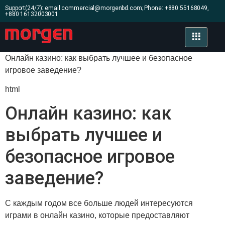
Support(24/7): email:commercial@morgenbd.com; Phone: +880 55168049,
+880 16132003001
Онлайн казино: как выбрать лучшее и безопасное
игровое заведение?
html
Онлайн казино: как
выбрать лучшее и
безопасное игровое
заведение?
С каждым годом все больше людей интересуются
играми в онлайн казино, которые предоставляют