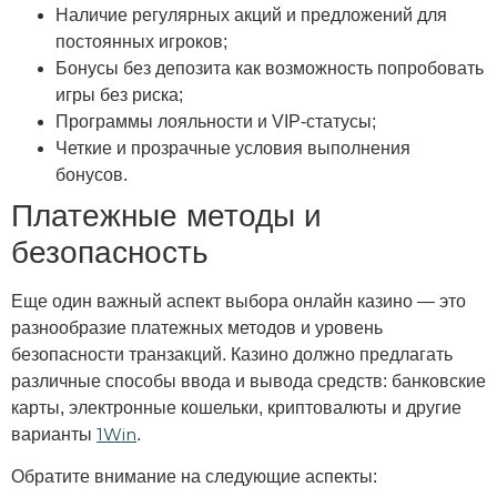
Наличие регулярных акций и предложений для
постоянных игроков;
Бонусы без депозита как возможность попробовать
игры без риска;
Программы лояльности и VIP-статусы;
Четкие и прозрачные условия выполнения
бонусов.
Платежные методы и
безопасность
Еще один важный аспект выбора онлайн казино — это
разнообразие платежных методов и уровень
безопасности транзакций. Казино должно предлагать
различные способы ввода и вывода средств: банковские
карты, электронные кошельки, криптовалюты и другие
1Win
варианты
.
Обратите внимание на следующие аспекты: