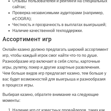
Отзывы пользователей и рейтинги на специальных
сайтах;
Проверка независимыми аудиторами (например,
eCOGRA);
Честность и прозрачность в выплатах выигрышей;
Наличие качественной техподдержки.
Ассортимент игр
Онлайн казино должно предлагать широкий ассортимент
игр, чтобы каждый игрок смог найти что-то по душе.
Разнообразие игр включает в себя слоты, карточные
игры, рулетку, покер и другие азартные развлечения.
Чем больше видов игр предлагает казино, тем больше у
вас будет возможностей для выигрыша и разнообразия
в процессе игры.
Выбирая казино, обратите внимание на следующие
моменты:
Наличие игр от известных провайдеров, таких как