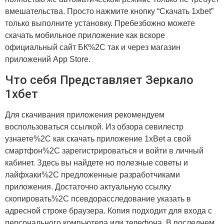
вмешательства. Просто нажмите кнопку “Скачать 1xbet”
только выполните установку. Пребезбожно можете
скачать мобильное приложение как вскоре
официальный сайт БК%2C так и через магазин
приложений App Store.
Что себя Представляет Зеркало
1хбет
Для скачивания приложения рекомендуем
воспользоваться ссылкой. Из обзора севилестр
узнаете%2C как скачать приложение 1xBet а свой
смартфон%2C зарегистрироваться и войти в личный
кабинет. Здесь вы найдете но полезные советы и
лайфхаки%2C предложенные разработчиками
приложения. Достаточно актуальную ссылку
скопировать%2C псевдорасследование указать в
адресной строке браузера. Копия подходит для входа с
персонального компьютера или телефона. В последнем