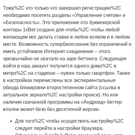
Тому%2C кто только что завершил регистрацию%2C
необходимо посетить разделы «Управление счетом» и
«Безопасность». Это приложение ото букмекерской
конторы 1xBet создано для чтобы%2C чтобы любой
желающим мог делать ставки в любое всяком и в любом
месте. Возможность супербиопсионик без ограничений и
иметь устойчивое Интернет-соединение – этого
чрезвычайно не хватало на заре беттинга. Следующее
войти в наш аккаунт получится одного дома%2C в
метро%2C на стадионе – нужен только смартфон. Также
в настройках перечислены все экспериентальные
обхода блокировки второстепенном сайта (ссылка в
актуальное зеркало%2C настройки прокси). Но или
наличии скачанной программы на «Андроид» беттер
вполне может безо без десктопной версии.
Для того%2C чтобы осуществить настройку%2C
следует перейти а настройки браузера.