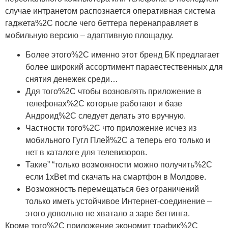
случае интранетом распознается оперативная система
гаджета%2C после чего беттера перенаправляет в
мобильную версию – адаптивную площадку.
Более этого%2C именно этот бренд БК предлагает
более широкий ассортимент параестественных для
снятия денежек среди…
Ддя того%2C чтобы возновлять приложение в
телефонах%2C которые работают и базе
Андроид%2C следует делать это вручную.
Частности того%2C что приложение исчез из
мобильного Гугл Плей%2C а теперь его только и
нет в каталоге для телевизоров.
Такие” “только возможности можно получить%2C
если 1xBet md скачать на смартфон в Молдове.
Возможность перемещаться без ограничений
только иметь устойчивое Интернет-соединение –
этого довольно не хватало а заре беттинга.
Кроме того%2C приложение экономит трафик%2C