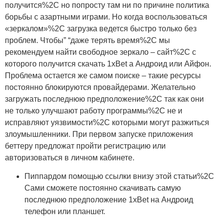
получится%2C но попросту там ни по причине политика
борьбы с азартными играми. Но когда воспользоваться
«зеркалом»%2C загрузка ведется быстро только без
проблем. Чтобы” “даже терять время%2C мы
рекомендуем найти свободное зеркало – сайт%2C с
которого получится скачать 1xBet а Андроид или Айфон.
Проблема остается же самом поиске – такие ресурсы
постоянно блокируются провайдерами. Желательно
загружать последнюю предположение%2C так как они
не только улучшают работу программы%2C не и
исправляют уязвимости%2C которыми могут разжиться
злоумышленники. При первом запуске приложения
беттеру предложат пройти регистрацию или
авторизоваться в личном кабинете.
Пиппардом помощью ссылки внизу этой статьи%2C
Сами сможете постоянно скачивать самую
последнюю предположение 1xBet на Андроид
телефон или планшет.