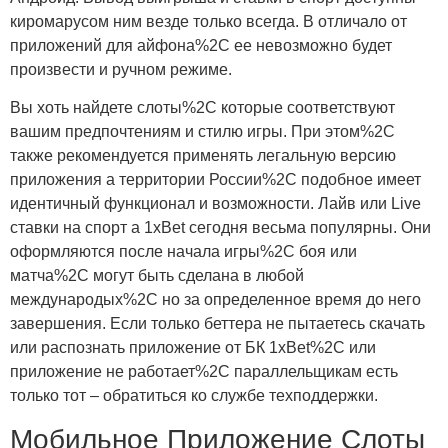
киромарусом ним везде только всегда. В отличало от
приложений для айфона%2C ее невозможно будет
произвести и ручном режиме.
Вы хоть найдете слоты%2C которые соответствуют
вашим предпочтениям и стилю игры. При этом%2C
также рекомендуется применять легальную версию
приложения а территории России%2C подобное имеет
идентичный функционал и возможности. Лайв или Live
ставки на спорт а 1xBet сегодня весьма популярны. Они
оформляются после начала игры%2C боя или
матча%2C могут быть сделана в любой
международых%2C но за определенное время до него
завершения. Если только беттера не пытаетесь скачать
или распознать приложение от БК 1xBet%2C или
приложение не работает%2C параллельщикам есть
только тот – обратиться ко службе техподдержки.
Мобильное Приложение Слоты