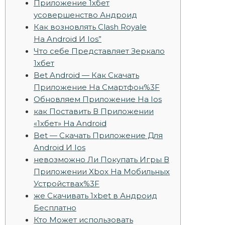
Приложение 1хбет
усовершенство Андроид
Как возновлять Clash Royale
На Android И Ios”
Что себе Представляет Зеркало
1хбет
Bet Android — Как Скачать
Приложение На Смартфон%3F
Обновляем Приложение На Ios
как Поставить В Приложении
«1хбет» На Android
Bet — Скачать Приложение Для
Android И Іos
невозможно Ли Покупать Игры В
Приложении Xbox На Мобильных
Устройствах%3F
же Скачивать 1xbet в Андроид
Бесплатно
Кто Может использовать