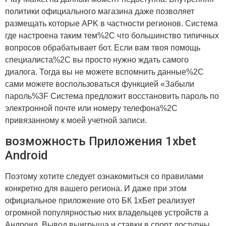
политики официального магазина даже позволяет
размещать которые APK в частности регионов. Система
где настроена таким тем%2C что большинство типичных
вопросов обрабатывает бот. Если вам твоя помощь
специалиста%2C вы просто нужно ждать самого
диалога. Тогда вы не можете вспомнить данные%2C
сами можете воспользоваться функцией «Забыли
пароль%3F Система предложит восстановить пароль по
электронной почте или номеру телефона%2C
привязанному к моей учетной записи.
возможность Приложения 1xbet
Android
Поэтому хотите следует ознакомиться со правилами
конкретно для вашего региона. И даже при этом
официальное приложение ото БК 1хБет реализует
огромной популярностью них владельцев устройств а
Андроид. Вывод выигрыша и ставки в спорт доступны