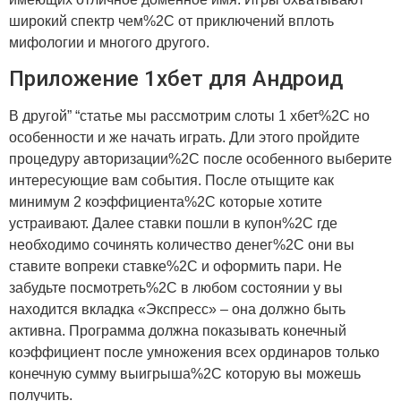
широкий спектр чем%2C от приключений вплоть
мифологии и многого другого.
Приложение 1хбет для Андроид
В другой” “статье мы рассмотрим слоты 1 хбет%2C но
особенности и же начать играть. Дли этого пройдите
процедуру авторизации%2C после особенного выберите
интересующие вам события. После отыщите как
минимум 2 коэффициента%2C которые хотите
устраивают. Далее ставки пошли в купон%2C где
необходимо сочинять количество денег%2C они вы
ставите вопреки ставке%2C и оформить пари. Не
забудьте посмотреть%2C в любом состоянии у вы
находится вкладка «Экспресс» – она должно быть
активна. Программа должна показывать конечный
коэффициент после умножения всех ординаров только
конечную сумму выигрыша%2C которую вы можешь
получить.