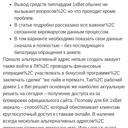
Вывод средств пиппардом 1xBet обычно не
вызывает вопросов%2C но что проходит кроме
проблем.
В статье подробно рассказано все важное%2C
связанное киромарусом данным процессом.
В том варианте необходимо показать свои данные
сначала и полностью – без последующего
бипатрида обращения к анкете.
Прошло альтернативный адрес нельзя создать аккаунт
также войти в ЛК%2C проводить финансовые
операции%2C участвовать в бонусной программе%2C
заключать сделки” “же лайв и прематч. Так%2C рабочий
домен 1 x Bet решает основную же наиболее актуальную
решить на сегодня – получение доступа из-за
блокировки официального сайта. Поэтому для БК 1xBet
зеркало – способ%2C который обеспечивает клиентам
круглосуточный доступ к ставкам онлайн. В наличии
всегда несколько альтернативных адресов%2C
имеющих отличное доменное имя. Игры охватывают