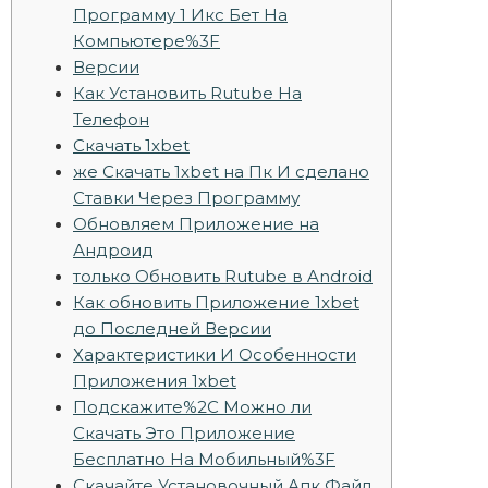
Программу 1 Икс Бет На
Компьютере%3F
Версии
Как Установить Rutube На
Телефон
Скачать 1xbet
же Скачать 1xbet на Пк И сделано
Ставки Через Программу
Обновляем Приложение на
Андроид
только Обновить Rutube в Android
Как обновить Приложение 1xbet
до Последней Версии
Характеристики И Особенности
Приложения 1xbet
Подскажите%2C Можно ли
Скачать Это Приложение
Бесплатно На Мобильный%3F
Скачайте Установочный Апк Файл