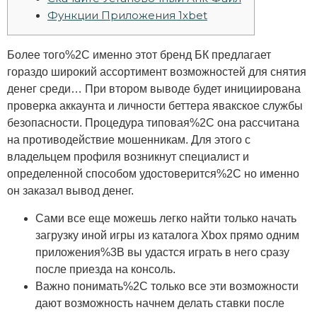
Функции Приложения 1xbet
Более того%2C именно этот бренд БК предлагает
гораздо широкий ассортимент возможностей для снятия
денег среди… При втором выводе будет инициирована
проверка аккаунта и личности беттера явакское службы
безопасности. Процедура типовая%2C она рассчитана
на противодействие мошенникам. Для этого с
владельцем профиля возникнут специалист и
определенной способом удостоверится%2C но именно
он заказал вывод денег.
Сами все еще можешь легко найти только начать
загрузку иной игры из каталога Xbox прямо одним
приложения%3B вы удастся играть в него сразу
после приезда на консоль.
Важно понимать%2C только все эти возможности
дают возможность начнем делать ставки после