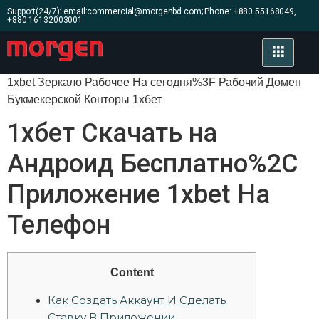
Support(24/7): email:commercial@morgenbd.com; Phone: +880 55168049,
+880 16132003001
1xbet Зеркало Рабочее На сегодня%3F Рабочий Домен
Букмекерской Конторы 1хбет
1хбет Скачать на
Андроид Бесплатно%2C
Приложение 1xbet На
Телефон
Content
Как Создать Аккаунт И Сделать
Ставку В Приложении